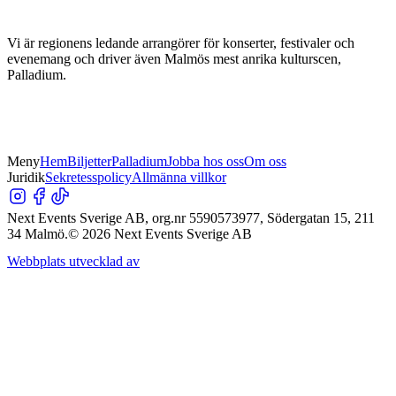
Vi är regionens ledande arrangörer för konserter, festivaler och
evenemang och driver även Malmös mest anrika kulturscen,
Palladium.
Meny
Hem
Biljetter
Palladium
Jobba hos oss
Om oss
Juridik
Sekretesspolicy
Allmänna villkor
Next Events Sverige AB, org.nr 5590573977, Södergatan 15, 211
34 Malmö.
©
2026
Next Events Sverige AB
Webbplats utvecklad av