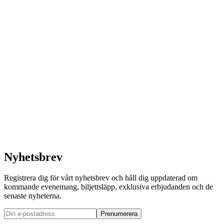
3 oktober 2026
The Mwuanas
Palladium
Köp biljett
Läs mer
Nyhetsbrev
Registrera dig för vårt nyhetsbrev och håll dig uppdaterad om
kommande evenemang, biljettsläpp, exklusiva erbjudanden och de
senaste nyheterna.
Prenumerera