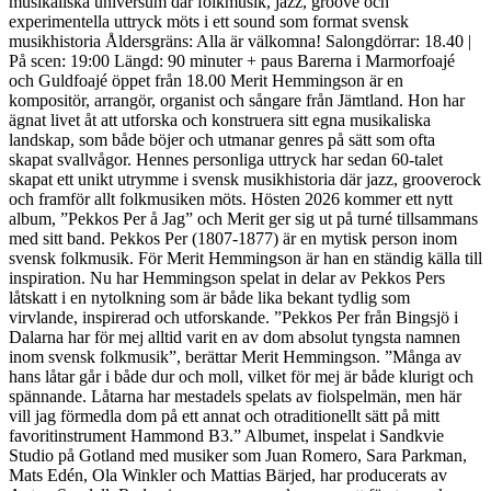
musikaliska universum där folkmusik, jazz, groove och
experimentella uttryck möts i ett sound som format svensk
musikhistoria Åldersgräns: Alla är välkomna! Salongdörrar: 18.40 |
På scen: 19:00 Längd: 90 minuter + paus Barerna i Marmorfoajé
och Guldfoajé öppet från 18.00 Merit Hemmingson är en
kompositör, arrangör, organist och sångare från Jämtland. Hon har
ägnat livet åt att utforska och konstruera sitt egna musikaliska
landskap, som både böjer och utmanar genres på sätt som ofta
skapat svallvågor. Hennes personliga uttryck har sedan 60-talet
skapat ett unikt utrymme i svensk musikhistoria där jazz, grooverock
och framför allt folkmusiken möts. Hösten 2026 kommer ett nytt
album, ”Pekkos Per å Jag” och Merit ger sig ut på turné tillsammans
med sitt band. Pekkos Per (1807-1877) är en mytisk person inom
svensk folkmusik. För Merit Hemmingson är han en ständig källa till
inspiration. Nu har Hemmingson spelat in delar av Pekkos Pers
låtskatt i en nytolkning som är både lika bekant tydlig som
virvlande, inspirerad och utforskande. ”Pekkos Per från Bingsjö i
Dalarna har för mej alltid varit en av dom absolut tyngsta namnen
inom svensk folkmusik”, berättar Merit Hemmingson. ”Många av
hans låtar går i både dur och moll, vilket för mej är både klurigt och
spännande. Låtarna har mestadels spelats av fiolspelmän, men här
vill jag förmedla dom på ett annat och otraditionellt sätt på mitt
favoritinstrument Hammond B3.” Albumet, inspelat i Sandkvie
Studio på Gotland med musiker som Juan Romero, Sara Parkman,
Mats Edén, Ola Winkler och Mattias Bärjed, har producerats av