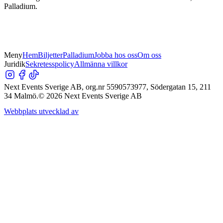
Palladium.
Meny
Hem
Biljetter
Palladium
Jobba hos oss
Om oss
Juridik
Sekretesspolicy
Allmänna villkor
Next Events Sverige AB, org.nr 5590573977, Södergatan 15, 211
34 Malmö.
©
2026
Next Events Sverige AB
Webbplats utvecklad av