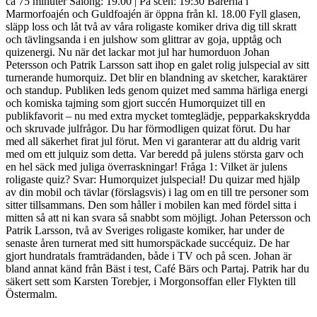
ca 75 minuter Salong: 19.00 | På scen: 19:30 Barerna i
Marmorfoajén och Guldfoajén är öppna från kl. 18.00 Fyll glasen,
släpp loss och låt två av våra roligaste komiker driva dig till skratt
och tävlingsanda i en julshow som glittrar av goja, upptåg och
quizenergi. Nu när det lackar mot jul har humorduon Johan
Petersson och Patrik Larsson satt ihop en galet rolig julspecial av sitt
turnerande humorquiz. Det blir en blandning av sketcher, karaktärer
och standup. Publiken leds genom quizet med samma härliga energi
och komiska tajming som gjort succén Humorquizet till en
publikfavorit – nu med extra mycket tomteglädje, pepparkakskrydda
och skruvade julfrågor. Du har förmodligen quizat förut. Du har
med all säkerhet firat jul förut. Men vi garanterar att du aldrig varit
med om ett julquiz som detta. Var beredd på julens största garv och
en hel säck med juliga överraskningar! Fråga 1: Vilket är julens
roligaste quiz? Svar: Humorquizet julspecial! Du quizar med hjälp
av din mobil och tävlar (förslagsvis) i lag om en till tre personer som
sitter tillsammans. Den som håller i mobilen kan med fördel sitta i
mitten så att ni kan svara så snabbt som möjligt. Johan Petersson och
Patrik Larsson, två av Sveriges roligaste komiker, har under de
senaste åren turnerat med sitt humorspäckade succéquiz. De har
gjort hundratals framträdanden, både i TV och på scen. Johan är
bland annat känd från Bäst i test, Café Bärs och Partaj. Patrik har du
säkert sett som Karsten Torebjer, i Morgonsoffan eller Flykten till
Östermalm.