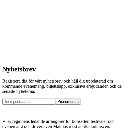
3 oktober 2026
The Mwuanas
Palladium
Köp biljett
Läs mer
Nyhetsbrev
Registrera dig för vårt nyhetsbrev och håll dig uppdaterad om
kommande evenemang, biljettsläpp, exklusiva erbjudanden och de
senaste nyheterna.
Prenumerera
Vi är regionens ledande arrangörer för konserter, festivaler och
evenemang och driver även Malmös mest anrika kulturscen,