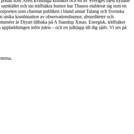
t prisad som Årets kvinnliga komiker och en av Sveriges mest hyllade
å samhället och sin träffsäkra humor har Thanos etablerat sig som en
morpoeten som charmat publiken i bland annat Talang och Svenska
in unika kombination av observationshumor, absurditeter och
oturnéer är Diyari tillbaka på A Standup Xmas. Energisk, träffsäker
uppladdningen inför julen – och en julklapp till dig själv. Vi ses på
eterna.