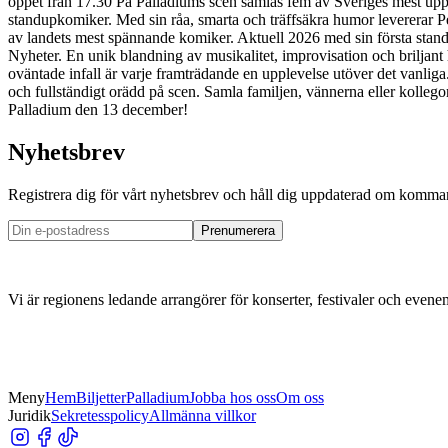
öppet från 17.30 På Palladiums scen samlas fem av Sveriges mest upps
standupkomiker. Med sin råa, smarta och träffsäkra humor levererar Pe
av landets mest spännande komiker. Aktuell 2026 med sin första sta
Nyheter. En unik blandning av musikalitet, improvisation och brilja
oväntade infall är varje framträdande en upplevelse utöver det vanlig
och fullständigt orädd på scen. Samla familjen, vännerna eller kollegor
Palladium den 13 december!
Nyhetsbrev
Registrera dig för vårt nyhetsbrev och håll dig uppdaterad om komma
Prenumerera
Vi är regionens ledande arrangörer för konserter, festivaler och eve
Meny
Hem
Biljetter
Palladium
Jobba hos oss
Om oss
Juridik
Sekretesspolicy
Allmänna villkor