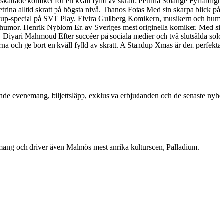
kattade komiker för en kväll fylld av skratt: Petrina Solange Fyrfaldig
trina alltid skratt på högsta nivå. Thanos Fotas Med sin skarpa blick p
ndup-special på SVT Play. Elvira Gullberg Komikern, musikern och hu
nt humor. Henrik Nyblom En av Sveriges mest originella komiker. Med s
a. Diyari Mahmoud Efter succéer på sociala medier och två slutsålda sol
na och ge bort en kväll fylld av skratt. A Standup Xmas är den perfekta 
nde evenemang, biljettsläpp, exklusiva erbjudanden och de senaste nyh
nemang och driver även Malmös mest anrika kulturscen, Palladium.